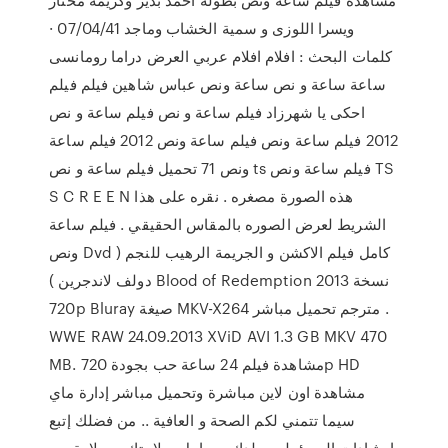
ويسرا اللوزى و سمية الخشاب وماجد 07/04/41 ·
كلمات البحث : افلام افلام عربي العرض دراما رومانسى
ساعة ساعة و نص ساعة ونص عباس شاهين فيلم فيلم
احكى يا شهرزاد فيلم ساعة و نص فيلم ساعة و نص
2012 فيلم ساعة ونص فيلم ساعة ونص 2012 فيلم ساعة
ونص 71 تحميل فيلم ساعة و نص ts فيلم ساعة ونص TS
S C R E E N هذه الصورة مصغره . نقره على هذا
الشريط لعرض الصوره بالمقاس الحقيقي . فيلم ساعة
ونص Dvd كامل فيلم الاكشن و الجريمة الرهيب للنجم (
دولف لاندجرين ) Blood of Redemption 2013 نسخة
720p Bluray صيغة MKV-X264 مترجم تحميل مباشر .
WWE RAW 24.09.2013 XViD AVI 1.3 GB MKV 470
MB. مشاهدة فيلم 24 ساعة حب بجودة 720p HD
مشاهدة اون لاين مباشرة وتحميل مباشر إدارة ماي
سيما تتمني لكم الصحة و العافية .. من فضلك إتبع
إرشادات المسئولين ببلدك من اجل سلامتك و سلامة من