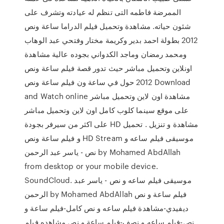
الممرضة فاطمه التى تنظم له عيادته وتشرف على
شئون حياته. مشاهدة وتحميل فيلم الدراما ساعة ونص
2012 بطولة احمد بدير وكريمة مختار وفتحي عبد الوهاب
ومحمد رمضان وماجد الكدواني بجوده عالية مشاهدة
اونلاين وتحميل مباشر حيث تدور قصة فيلم ساعة ونص
2012 حول في ساعة ون فيلم ساعة ونص Download
and Watch online مشاهدة اون لاين وتحميل مباشر
على موقع سينما كلوب كامل اون لاين وتحميل مباشر
على اكثر من سيرفر بجودة HD مشاهدة و تنزيل . تحميل
و فيلم ساعة ونص HD Stream موسيقى فيلم ساعه و
نص - ياسر عبد الرحمن by Mohamed AbdAllah
from desktop or your mobile device.
SoundCloud. موسيقى فيلم ساعه و نص - ياسر عبد
الرحمن by Mohamed AbdAllah فيلم ساعة و نص
ديفيدي-مشاهدة فيلم ساعه و نص كامل-فيلم ساعة و
نص-فيلم ساعه و نصف-فيلم ساعة و نص مشاهده فيلم