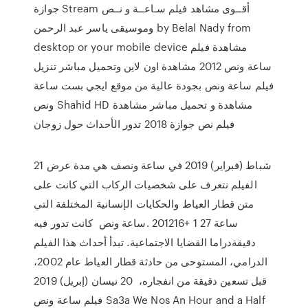
جوازة Stream أقــوى مشاهد فيلم سـاعــة و نــص
وموسيقى ياسر عبد الرحمن by Belal Nady from
desktop or your mobile device مشاهدة فيلم
ساعة ونص 2012 مشاهدة اون لاين وتحميل مباشر تنزيل
فيلم ساعة ونص بجودة عالية من موقع ايجي بست ساعة
ونص Shahid HD مشاهدة و تحميل مباشر مشاهدة
فيلم نص جوازة 2018 تدور الأحداث حول زوجان
21 شباط (فبراير) 2019 في ساعة ونصف هي مدة عرض
الفيلم نتعرف على شخصيات الركاب التي كانت على
متن قطار العياط والحكايات الإنسانية المختلفة التي
كانت تدور فيه ‎ساعة ونص‎. 201216+ 1 ساعة 27
دقيقةدراما القضايا الاجتماعية. تبدأ أحداث هذا الفيلم
الدرامي، المستوحى من حادثة قطار العياط عام 2002،
قبل تسعين دقيقة من انفجاره، 20 نيسان (إبريل) 2019
فيلم ساعة ونص Sa3a We Nos An Hour and a Half