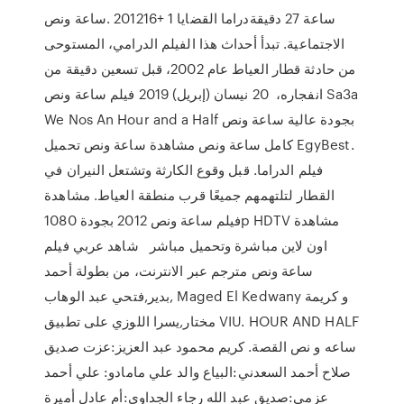
الاجتماعية. تبدأ أحداث هذا الفيلم الدرامي، المستوحى
من حادثة قطار العياط عام 2002، قبل تسعين دقيقة من
انفجاره، 20 نيسان (إبريل) 2019 فيلم ساعة ونص Sa3a
We Nos An Hour and a Half بجودة عالية ساعة ونص
كامل ساعة ونص مشاهدة ساعة ونص تحميل EgyBest.
فيلم الدراما. قبل وقوع الكارثة وتشتعل النيران في
القطار لتلتهمهم جميعًا قرب منطقة العياط. مشاهدة
فيلم ساعة ونص 2012 بجودة 1080p HDTV مشاهدة
اون لاين مباشرة وتحميل مباشر شاهد عربي فيلم
ساعة ونص مترجم عبر الانترنت، من بطولة أحمد
بدير,فتحي عبد الوهاب, Maged El Kedwany و كريمة
مختار,يسرا اللوزي على تطبيق VIU. HOUR AND HALF
ساعه و نص القصة. كريم محمود عبد العزيز:عزت صديق
صلاح أحمد السعدني:البياع والد علي مامادو: علي أحمد
عزمي:صديق عبد الله رجاء الجداوي:أم عادل أميرة