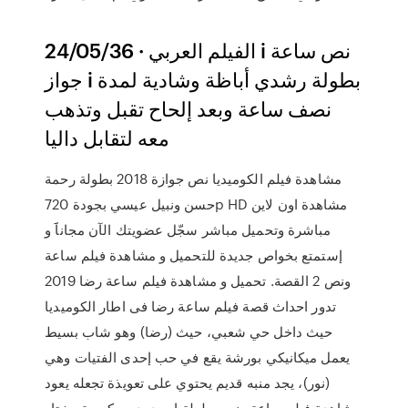
24/05/36 · الفيلم العربي i نص ساعة
جواز i بطولة رشدي أباظة وشادية لمدة
نصف ساعة وبعد إلحاح تقبل وتذهب
معه لتقابل داليا
مشاهدة فيلم الكوميديا نص جوازة 2018 بطولة رحمة
حسن ونبيل عيسي بجودة 720p HD مشاهدة اون لاين
مباشرة وتحميل مباشر سجّل عضويتك الآن مجاناََ و
إستمتع بخواص جديدة للتحميل و مشاهدة فيلم ساعة
ونص 2 القصة. تحميل و مشاهدة فيلم ساعة رضا 2019
تدور احداث قصة فيلم ساعة رضا فى اطار الكوميديا
حيث داخل حي شعبي، حيث (رضا) وهو شاب بسيط
يعمل ميكانيكي بورشة يقع في حب إحدى الفتيات وهي
(نور)، يجد منبه قديم يحتوي على تعويذة تجعله يعود
مشاهدة فيلم ساعة ونص بطولة احمد بدير وكريمة مختار