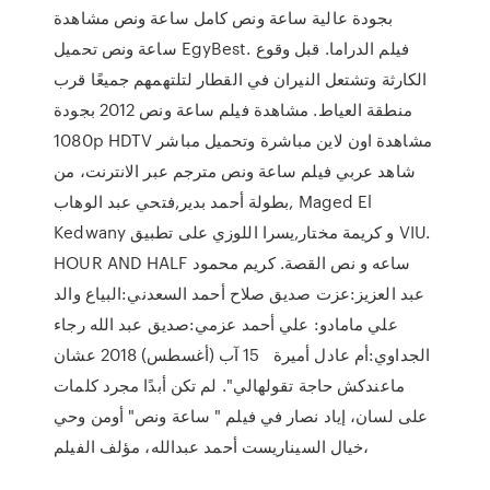
بجودة عالية ساعة ونص كامل ساعة ونص مشاهدة
ساعة ونص تحميل EgyBest. فيلم الدراما. قبل وقوع
الكارثة وتشتعل النيران في القطار لتلتهمهم جميعًا قرب
منطقة العياط. مشاهدة فيلم ساعة ونص 2012 بجودة
1080p HDTV مشاهدة اون لاين مباشرة وتحميل مباشر
شاهد عربي فيلم ساعة ونص مترجم عبر الانترنت، من
بطولة أحمد بدير,فتحي عبد الوهاب, Maged El
Kedwany و كريمة مختار,يسرا اللوزي على تطبيق VIU.
HOUR AND HALF ساعه و نص القصة. كريم محمود
عبد العزيز:عزت صديق صلاح أحمد السعدني:البياع والد
علي مامادو: علي أحمد عزمي:صديق عبد الله رجاء
الجداوي:أم عادل أميرة 15 آب (أغسطس) 2018 عشان
ماعندكش حاجة تقولهالي". لم تكن أبدًا مجرد كلمات
على لسان، إياد نصار في فيلم " ساعة ونص" أومن وحي
خيال السيناريست أحمد عبدالله، مؤلف الفيلم،