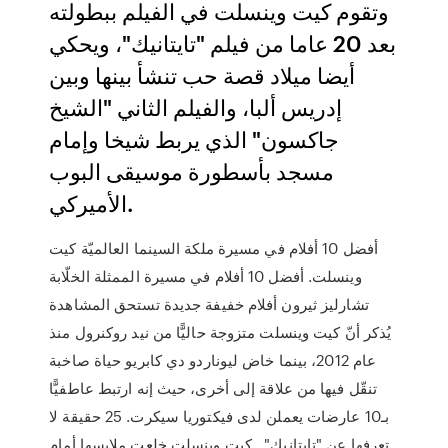
وتقوم كيت وينسلت في الفيلم ببطولته
بعد 20 عاما من فيلم "تايتانيك"، ويحكي
أيضا ميلاد قصة حب تنشأ بينها وبين
إدريس ألبا، والفيلم الثاني "الشيخ
جاكسون" الذي يربط شيخا وإمام
مسجد بأسطورة موسيقى البوب
الأميركي.
أفضل 10 أفلام في مسيرة ملكة السينما العالميّة كيت
وينسلت. أفضل 10 أفلام في مسيرة الممثلة الخلّابة
تشارليز ثيرون أفلام خفيفة جديدة تستحق المشاهدة
يُذكر أنّ كيت وينسلت متزوجة حاليًّا من نيد روكنرول منذ
عام 2012، بينما خاض ليوناردو دي كابريو حياة صاخبة
تنقّل فيها من علاقة إلى أخرى، حيث إنه ارتبط عاطفيًّا
بـ10 عارضات يعملن لدى فيكتوريا سيكرت. 25 حقيقة لا
تعرفها عن "تايتانيك".. كيت وينسلت خلعت ملابسها أمام