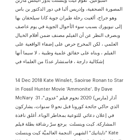
المصورة الصحفية، وإدريس ألبا في دور الدكتور بن باس
وهو جراح، ألغيت رحلة طيران جوية كانا سيلحقان بها
إلى نيويورك بسبب سوء الأحوال الجوية في يوم عاصف
وبصرف النظر عن أن الفيلم مصنف ضمن أفلام الخيال
العلمي ، لكن المخرج حرص على إضفاء الواقعية على
الفيلم ، وبناه على حقائق علمية وطبية ، لا سيما أنها
إشكالية دارجة ، فاستشار عددًا من العلماء في
14 Dec 2018 Kate Winslet, Saoirse Ronan to Star
in Fossil Hunter Movie 'Ammonite'. By Dave
McNary 31 آذار (مارس) 2020 نجوم فيلم "عدوى"،
الذي حاكي جائحة كورونا قبل نحو 9 سنوات، يشاركون
في إعلان دعائي للتوعية بمخاطر الوباء. أغلق نافذة
المشاركة. كيت وينسلت يرجع سرّ رشاقة بطلة فيلم
"تايتانيك" الشهير، النجمة العالميَّة كيت وينسلت Kate