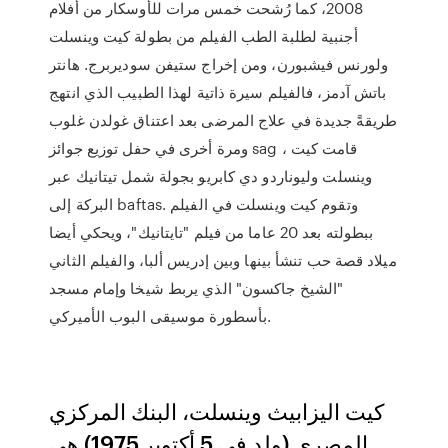
2008، كما رُشحت خمس مرات للأوسكار من أفلام
أجنبية لطلبة الطب الفيلم من بطولة كيت وينسلت
ولورنس فيشبورن، ومن إخراج ستيفن سوديربرج. هانتر
باتش آدمز، فالفيلم سيرة ذاتية لهذا الطبيب الذي انتهج
طريقةً جديدة في علاج المرضى بعد اعتناق غولدن غلوب
ومرة أخرى في حفل توزيع جوائز sag ، قامت كيت
وينسلت وليوناردو دي كابريو بجولة شمل تيتانيك عبر
البركة إلى baftas. وتقوم كيت وينسلت في الفيلم
ببطولته بعد 20 عاما من فيلم "تايتانيك"، ويحكي أيضا
ميلاد قصة حب تنشأ بينها وبين إدريس ألبا، والفيلم الثاني
"الشيخ جاكسون" الذي يربط شيخا وإمام مسجد
بأسطورة موسيقى البوب الأميركي.
كيت اليزابيث وينسلت، البنك المركزي
المصري (ولد في 5 أكتوبر 1975) هي