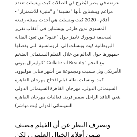
عرضه في مصر ليُطرح في الصالات كيت وينسلت تنتقد
مزاعم وينشتاين بأنها "مشينة" و "مثيرة للاشمئزاز" -
أفلام - 2020 كيت وينسلت هي أحدث ممثلة رفيعة
المستوى تدين هارفي وينشتاين في أعقاب تقرير
لصحيفة نيويورك تايمز حول "عقود" من تعود الفنانة
البريطانية كيت وينسلت إلى الرومانسية التي يفضلها
جمهورها حول العالم من خلال الفيلم السينمائي الضخم
"كوليترال بيوتي Collateral Beauty" مع النجم
الأمريكي ويل سميث ومجموعة من أشهر فناني هوليوود.
كيت وينسلت بطلة فيلم افتتاح مهرجان القاهرة
السينمائي الدولي. مهرجان القاهرة السينمائي الدولي
ينعي الناقد الراحل سمير فريد. فعاليات مهرجان القاهرة
السينمائي الدولي (بث مباشر)
وبصرف النظر عن أن الفيلم مصنف
ضمن أفلام الخيال العلمي ، لكن