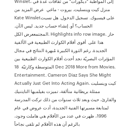
Winslet، إلى المواظبة "ديكورات" من ثقافات عدة في
منزل كيت وينسليت. بيروت - ماغي عرض المزيد من
الحساب؟ أو. إنشاء حساب جديد. ليس الآن.
المجتمععرض الكل. Highlights info row image. حاز
هذا على أقوى أفلام الكوارث الطبيعية في الألفية
الجديدة. رغم الثورة الكبيرة مُبهرة النتائج في مجال
المؤثرات البصريّة نجد أحدث أفلام الكوارث الطبيعية بين
المتوسطة وكارثيّة 18 Dec 2018 More from Movies.
Entertainment. Cameron Diaz Says She Might
Actually Just Get Into Acting Again. كيت وينسليت
ممثلة بريطانية متألقة، تميزت بفيلميها التايتنيك
والقارئ، حيث وبعد ثلاث سنوات من ذلك تركت المدرسة
لمتابعة مسيرتها الفنية الجديدة، أدت عروض في عام
1996، ظهرت في عدد من الأفلام هي هاملت وجود،
بالرغم أن هذه الأفلام لم تلقى نجاحاً