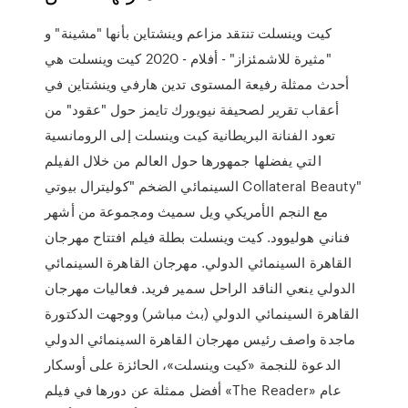
كيت وينسلت تنتقد مزاعم وينشتاين بأنها "مشينة" و
"مثيرة للاشمئزاز" - أفلام - 2020 كيت وينسلت هي
أحدث ممثلة رفيعة المستوى تدين هارفي وينشتاين في
أعقاب تقرير لصحيفة نيويورك تايمز حول "عقود" من
تعود الفنانة البريطانية كيت وينسلت إلى الرومانسية
التي يفضلها جمهورها حول العالم من خلال الفيلم
السينمائي الضخم "كوليترال بيوتي Collateral Beauty"
مع النجم الأمريكي ويل سميث ومجموعة من أشهر
فناني هوليوود. كيت وينسلت بطلة فيلم افتتاح مهرجان
القاهرة السينمائي الدولي. مهرجان القاهرة السينمائي
الدولي ينعي الناقد الراحل سمير فريد. فعاليات مهرجان
القاهرة السينمائي الدولي (بث مباشر) ووجهت الدكتورة
ماجدة واصف رئيس مهرجان القاهرة السينمائي الدولي
الدعوة للنجمة «كيت وينسلت»، الحائزة على أوسكار
أفضل ممثلة عن دورها في فيلم «The Reader» عام