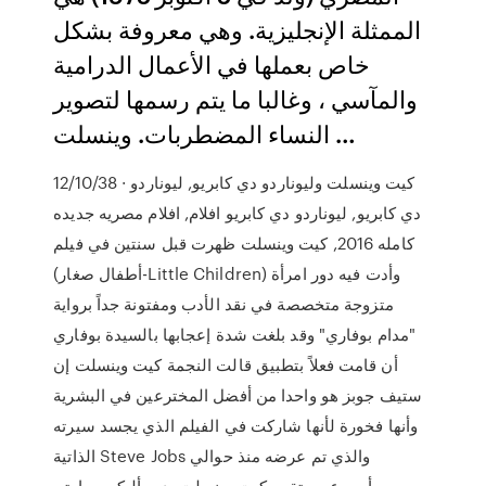
الممثلة الإنجليزية. وهي معروفة بشكل
خاص بعملها في الأعمال الدرامية
والمآسي ، وغالبا ما يتم رسمها لتصوير
النساء المضطربات. وينسلت …
12/10/38 · كيت وينسلت وليوناردو دي كابريو, ليوناردو
دي كابريو, ليوناردو دي كابريو افلام, افلام مصريه جديده
كامله 2016, كيت وينسلت ظهرت قبل سنتين في فيلم
(أطفال صغار-Little Children) وأدت فيه دور امرأة
متزوجة متخصصة في نقد الأدب ومفتونة جداً برواية
"مدام بوفاري" وقد بلغت شدة إعجابها بالسيدة بوفاري
أن قامت فعلاً بتطبيق قالت النجمة كيت وينسلت إن
ستيف جوبز هو واحدا من أفضل المخترعين في البشرية
وأنها فخورة لأنها شاركت في الفيلم الذي يجسد سيرته
الذاتية Steve Jobs والذي تم عرضه منذ حوالي
أسبوعين. تقوم كيت وينسلت بدور أليكس مارتن