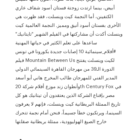
أبيض، بينما ارتدت زوجتة فستان أسود شفاف عاري
الكتفينن، أما النجمة كيت وينسلت، فقد ظهرت هي
الأخرى بفستان أسود أنيق ومميز. النجمة العالمية كيت
وينسلت أكدت أن مشاركتها في الفيلم الشهير "تايتانيك"
ساعدها على تعلم الكثير في حياتها المهنية
#أفلام_سينمائية 10 إصابات جديدة بكورونا في تونس
فيلم Mountain Between Us لكيت وينسلت يفتتح
الدورة الـ39 من مهرجان القاهرة السينمائي الدولي
المدير الفني للمهرجان طالب المخرج هاني أبو أسعد
وأنطوان زند موزع أفلام شركة 20th Century Fox في
مصر بإقناع الشركة الذين يعتقدون أن تيتانيك هو كل
تاريخ الممثلة البريطانية كيت وينسلت، فإنهم لا يعرفون
السينما، ويرتكبون خطأ جسيماً، فنحن أمام نجمة تتحرك
خارج الصيغ الهوليوودية، ممثلة بريطانية صقلتها