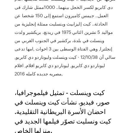
دى كابريو لكسر الخجل بينهما.. 1000ممثل شارك فى
العمل.. جيمس كاميرون استمع إلى 150 شخصا عن
الحادثة.. كيت إليزابيث وينسليت ممثلة إنجليزية من
مواليد 5 نشرين الثاني 1975 في ريدنغ، بريكشير ولدت
وينسلت في بلدة، بركشير في الجنوب الغربي من
إنجلترا, وهي الفتاة الوسطى بين 3 اخوات ,امها تدعى
سالي آن 12/10/38 · كيت وينسلت وليوناردو دي كابريو,
ليوناردو دي كابريو, ليوناردو دي كابريو افلام, افلام
مصريه جديده كامله 2016,
كيت وينسلت - ﺗﻤﺜﻴﻞ فيلموجرافيا،
صور، فيديو. نشأت كيت وينسلت في
احضان الأسرة البريطانية التقليدية.
كيت ونسليت تصوّر فيلمها الجديد في
منزلها الخاص.