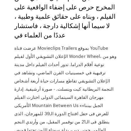
المخرج حرص على إضفاء الواقعية على
الفيلم ، وبناه على حقائق علمية وطبية ،
لا سيما أنها إشكالية دارجة ، فاستشار
عددًا من العلماء في
عرضت قناة Movieclips Trailers بموقع YouTube
الإعلان التشويقي الأول لفيلم Wonder Wheel، وهو من
نوعية أفلام الدراما. تدور أحداث الفيلم داخل مدينة
ترفيهية في خمسينيات القرن الماضي، ونشاهد في
الإعلان التشويقي تقاطع مسارات حياة أربعة أشخاص
النجمة البريطانية كيت وينسلت. - صورة أرشيفية. إدارة
مهرجان القاهرة السينمائى الدولى اختارت الفيلم
الأمريكى Mountain Between Us «الجبل بيننا»
للعرض فى حفل افتتاح الدورة الـ39 للمهرجان، الذى
ينطلق فى الـ21 من نوفمبر المقبل، من وأرتدي النجم
العالمي جوني ديب، بدلة سوداء اللون تحتها قميص