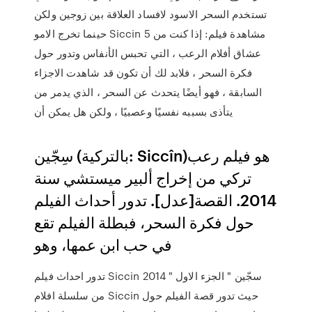
تستخدم السحر الاسود لافساد العلاقة بين زوجين ولكن
حينما تخرج الامو Siccin 5 مشاهدة فيلم: إذا كنت من
عشاق أفلام الرعب ، التي تحبس الأنفاس وتدور حول
فكرة السحر ، فلابد لك أن تكون قد شاهدت الاجزاء
السابقة ، فهو أيضًا يتحدث عن السحر ، الذي يدمر من
يتأذى بسببه نفسيًا وعصبيًا ، ولكن هل يمكن أن
سِجّين (بالتركية: Siccîn)‏ هو فيلم رعب
تركي من إخراج ألبير ميستشي سنة
2014. القصة[عدل]. تدور أحداث الفيلم
حول فكرة السحر، فبطلة الفيلم تقع
في حب ابن عمها، وهو
تدور احداث فيلم Siccin 2014 " سجّين " الجزء الاول
من سلسلة افلام Siccin حيث تدور قصة الفيلم حول