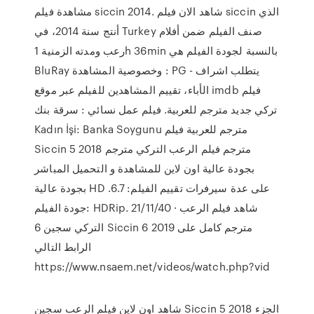
مشاهدة فيلم siccin 2014. شاهد الان فيلم siccin الذي
أنتج سنة 2014، في Turkey صنف الفيلم ضمن أفلام
رعب ومدته الزمنية 1h 36min بالنسبة لجودة الفيلم هي
BluRay وخصوصية المشاهدة : PG - يتطلب اشراف
الأباء، تقييم المشاهدين للفيلم عبر موقع imdb فيلم
تركي جديد مترجم للعربية. فيلم عمل نسائي : سرقة بنك
Kadın İşi: Banka Soygunu مترجم للعربية فيلم
Siccin 5 2018 مترجم فيلم الرعب التركي مترجم
بجودة عالية اون لاين للمشاهدة و التحميل المباشر
بجودة عالية HD على عدة سيرفرات تقييم الفيلم: 6.7.
جودة الفيلم: HDRip. 21/11/40 · شاهد فيلم الرعب
التركي سجين 6 Siccin 6 2019 مترجم كامل على
الرابط التالي
https://www.nsaem.net/videos/watch.php?vid
شاهد اون لاين فيلم الرعب سجين Siccin 5 2018 الجزء