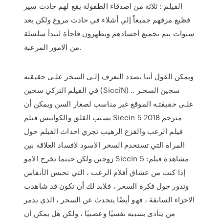
الفيلم : ثلاثة من اصدقاء الطفولة يقع لهم حادث سير
فظيع مزقهم جميعاً إلي أشلاء في حادث مروع ولكن بعد
سنوات يتم تجميع أجسادهم ويظهرون فاجأة لتبدأ سلسلة
من الامور المرعبة.
ويمكن القول أننا بصدد التعرف إلـى السحر علـى حقيقته
في الفيلم التركي سجين (SiccîN) .. سجين السحـر
علـى حقيقتـه الموقع غير مناسب لصغار السن ويمكن أن
يسبب القلق والكوابيس فيلم Siccin 5 2018 مترجم
فيلم الرعب والفزع الرهيب تجري احداث الفيلم حول
المراة التي تستخدم السحر الاسود لافساد العلاقة بين
زوجين ولكن حينما تخرج الامو Siccin 5 مشاهدة فيلم:
إذا كنت من عشاق أفلام الرعب ، التي تحبس الأنفاس
وتدور حول فكرة السحر ، فلابد لك أن تكون قد شاهدت
الاجزاء السابقة ، فهو أيضًا يتحدث عن السحر ، الذي يدمر
من يتأذى بسببه نفسيًا وعصبيًا ، ولكن هل يمكن أن