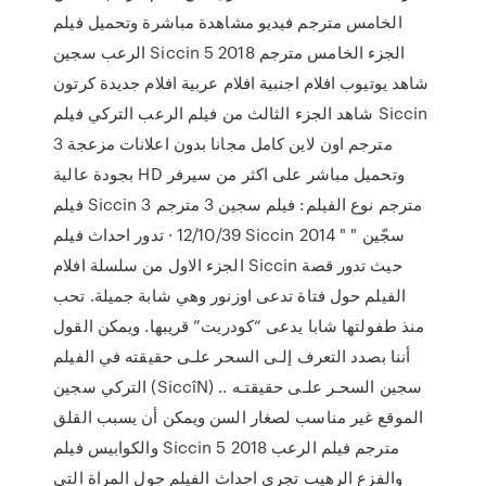
الخامس مترجم فيديو مشاهدة مباشرة وتحميل فيلم
الرعب سجين Siccin 5 2018 الجزء الخامس مترجم
شاهد يوتيوب افلام اجنبية افلام عربية افلام جديدة كرتون
شاهد الجزء الثالث من فيلم الرعب التركي فيلم Siccin
3 مترجم اون لاين كامل مجانا بدون اعلانات مزعجة
بجودة عالية HD وتحميل مباشر على اكثر من سيرفر
فيلم Siccin 3 مترجم نوع الفيلم: فيلم سجين 3 مترجم
12/10/39 · تدور احداث فيلم Siccin 2014 " سجّين "
الجزء الاول من سلسلة افلام Siccin حيث تدور قصة
الفيلم حول فتاة تدعى اوزنور وهي شابة جميلة. تحب
منذ طفولتها شابا يدعى “كودريت” قريبها. ويمكن القول
أننا بصدد التعرف إلـى السحر علـى حقيقته في الفيلم
التركي سجين (SiccîN) .. سجين السحـر علـى حقيقتـه
الموقع غير مناسب لصغار السن ويمكن أن يسبب القلق
والكوابيس فيلم Siccin 5 2018 مترجم فيلم الرعب
والفزع الرهيب تجري احداث الفيلم حول المراة التي