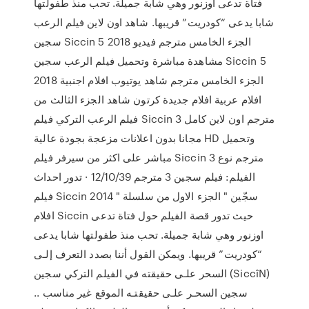
فتاة تدعى اوزنور وهي شابة جميلة. تحب منذ طفولتها
شابا يدعى “كودريت” قريبها. شاهد اون لاين فيلم الرعب
سجين Siccin 5 2018 الجزء الخامس مترجم فيديو
مشاهدة مباشرة وتحميل فيلم الرعب سجين Siccin 5
2018 الجزء الخامس مترجم شاهد يوتيوب افلام اجنبية
افلام عربية افلام جديدة كرتون شاهد الجزء الثالث من
فيلم الرعب التركي فيلم Siccin 3 مترجم اون لاين كامل
مجانا بدون اعلانات مزعجة بجودة عالية HD وتحميل
مباشر على اكثر من سيرفر فيلم Siccin 3 مترجم نوع
الفيلم: فيلم سجين 3 مترجم 12/10/39 · تدور احداث
فيلم Siccin 2014 " سجّين " الجزء الاول من سلسلة
افلام Siccin حيث تدور قصة الفيلم حول فتاة تدعى
اوزنور وهي شابة جميلة. تحب منذ طفولتها شابا يدعى
“كودريت” قريبها. ويمكن القول أننا بصدد التعرف إلـى
السحر علـى حقيقته في الفيلم التركي سجين (SiccîN)
.. سجين السحـر علـى حقيقتـه الموقع غير مناسب