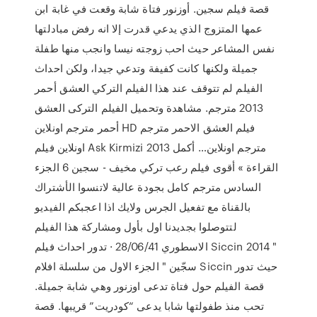
قصة فيلم سجين. أوزنور فتاة شابة وقعت في غابة ابن
عمها المتزوج الذي يدعي قدرت إلا انه رفض مبادلتها
نفس المشاعر حيث احب زوجته نيسا وانجب منها طفلة
جميلة ولكنها كانت كفيفة وتدعي جيدا، ولكن احداث
الفيلم لم تتوقف عند هذا الفيلم التركي العشق أحمر
2013 مترجم. مشاهدة وتحميل الفيلم التركى العشق
أحمر مترجم اونلاين HD فيلم العشق الاحمر مترجم
اونلاين فيلم Ask Kirmizi 2013 مترجم اونلاين… أكمل
القراءة » أقوى فيلم رعب تركي مخيف - سجين 6 الجزء
السادس مترجم كامل بجودة عالية لاتنسوا الأشتراك
بالقناة مع تفعيل الجرس ولايك اذا اعجبكم الفيديو
لتتوصلوا بجديدنا اول بأول ومشاركة هذا الفيلم
الاسطوري 28/06/41 · تدور احداث فيلم Siccin 2014 "
سجّين " الجزء الاول من سلسلة افلام Siccin حيث تدور
قصة الفيلم حول فتاة تدعى اوزنور وهي شابة جميلة.
تحب منذ طفولتها شابا يدعى “كودريت” قريبها. قصة